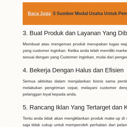
Baca Juga
5 Sumber Modal Usaha Untuk Pem
3. Buat Produk dan Layanan Yang Di
Membuat atau mengemas produk merupakan tugas waji
yang customer inginkan. Ketika anda telah memiliki mar
sesuai dengan yang Customer inginkan, mulai dari peng
4. Bekerja Dengan Halus dan Efisien
Semua aktivitas dalam menjalankan bisnis sama pent
melakukan pengiriman cepat, melayani customer de
pelanggan loyal kepada anda.
5. Rancang Iklan Yang Tertarget dan
Tentu anda tidak akan mengiklankan produk make up di
saja tidak cukup untuk memperoleh perhatian dari pelan