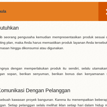
ula
butuhkan
b seorang pengusaha kemudian mempresentasikan produk sesuai 
keting plan, maka Anda harus memastikan produk layanan Anda tersebu
emasan hingga dikonsumsi atau digunakan.
ingnya dengan memperlakukan produk itu sendiri, selalu utamaka
ngan sopan, berikan senyuman, berikan bonus dan kenyamanan 
 Komunikasi Dengan Pelanggan
 sebuah kawasan proyek bangunan. Karena itu menempatkan beberap
gan. Setiap pelanggan selalu melihat iklan setiap hari dalam hidup 