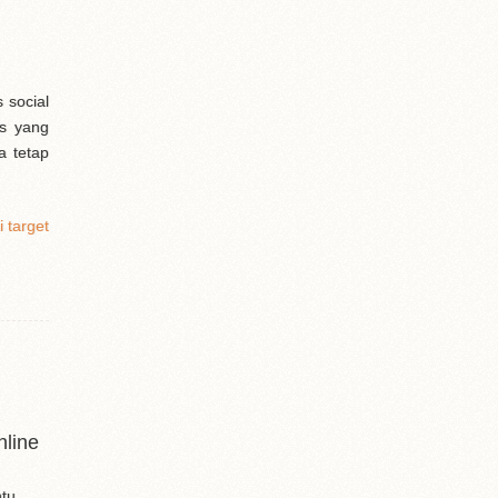
 social
ns yang
a tetap
 target
line
ntu