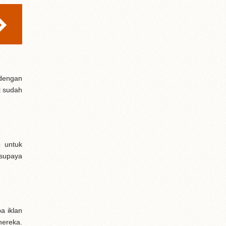
dengan
t sudah
n untuk
supaya
a iklan
mereka.