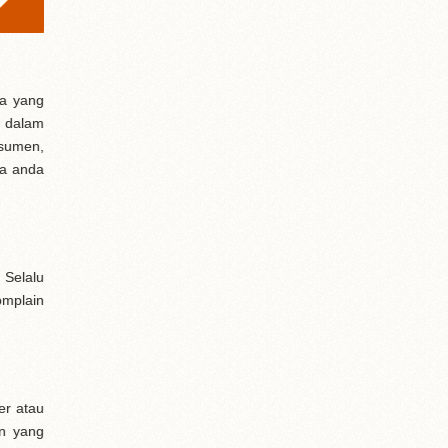
ga yang
n dalam
nsumen,
ka anda
 Selalu
omplain
er atau
an yang