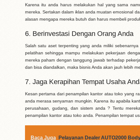
Karena itu anda harus melakukan hal yang sama namun
mereka. Sertakan dalam iklan anda muatan emosional da
alasan mengapa mereka butuh dan harus membeli produ
6. Berinvestasi Dengan Orang Anda
Salah satu aset terpenting yang anda miliki sebenarnya
pelatihan sehingga mampu melakukan pekerjaan denga
mereka paham dengan tanggung jawab terhadap pekerj
dan bisa diandalkan, maka bisnis Anda akan jauh lebih me
7. Jaga Kerapihan Tempat Usaha And
Kesan pertama dari penampilan kantor atau toko yang r
anda merasa senyaman mungkin. Karena itu apabila kant
perusahaan, gudang, dan sistem anda ? Tentu mereka
penampilan kantor atau toko anda. Penampilan tempat u
Baca Juga
Pelayanan Dealer AUTO2000 Body 