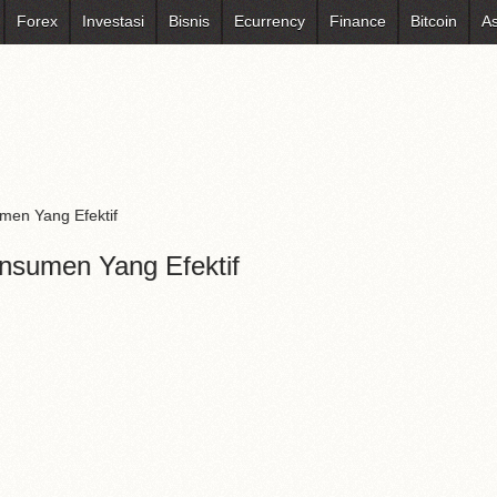
Forex
Investasi
Bisnis
Ecurrency
Finance
Bitcoin
As
men Yang Efektif
nsumen Yang Efektif