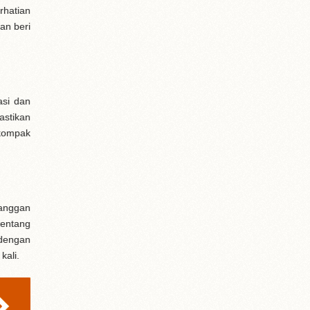
rhatian
an beri
asi dan
astikan
 kompak
langgan
tentang
 dengan
kali.