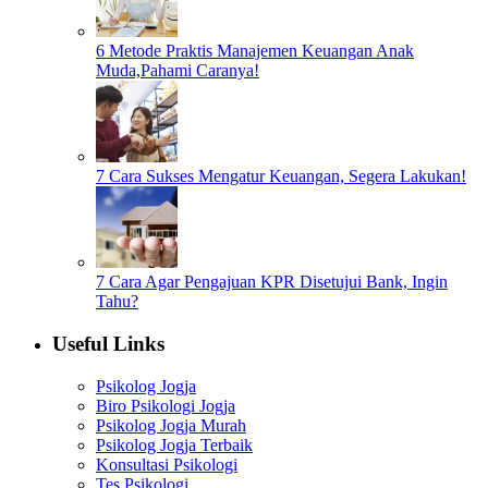
6 Metode Praktis Manajemen Keuangan Anak
Muda,Pahami Caranya!
7 Cara Sukses Mengatur Keuangan, Segera Lakukan!
7 Cara Agar Pengajuan KPR Disetujui Bank, Ingin
Tahu?
Useful Links
Psikolog Jogja
Biro Psikologi Jogja
Psikolog Jogja Murah
Psikolog Jogja Terbaik
Konsultasi Psikologi
Tes Psikologi