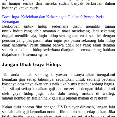
ini hampir semua dari mereka sudah banyak berkorban dalam
hidupnya ketika muda.
Baca Juga
Kelebihan dan Kekurangan Cicilan 0 Persen Pada
Keuangan
Berkorban untuk hidup sederhana disini memiliki tujuan
untuk hidup yang lebih nyaman di masa mendatang. Jadi sekarang
tinggal memilih saja, ingin hidup senang dan enak saat ini dengan
pensiun yang pas-pasan, atau ingin pas-pasan sekarang lalu hidup
enak nantinya? Perlu diingat bahwa tidak ada yang salah dengan
sederhana bahkan hidup sederhana dianjurkan semua orang, bahkan
diajarkan oleh semua agama.
Jangan Ubah Gaya Hidup.
Jika anda adalah seorang karyawan biasanya akan mengalami
kenaikan gaji setiap tahunnya, sedangkan untuk seorang pebisnis
biasanya omzetnya akan terus naik jika bisnis tersebut sedang bagus.
Jadi sikapi setiap kenaikan gaji dan omzet ini dengan tidak diikuti
oleh gaya hidup juga. Jika dulu sering makan di warteg,
jangan kemudian setelah naik gaji lalu pindah makan di restoran.
Kalau dulu nonton film dengan DVD player dirumah, jangan lalu
setelah naik gaji kemudian nonton film di bioskop setiap pekan. Jika
tidak begitu maka kenaikan gaji dan omzet Anda tidak akan